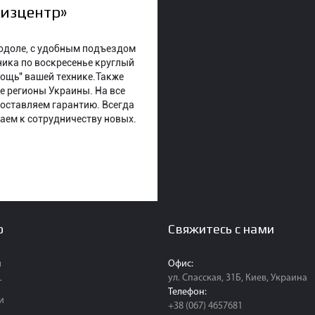
тизцентр»
Подоле, с удобным подъездом
ника по воскресенье круглый
мощь" вашей технике.Также
е регионы Украины. На все
оставляем гарантию. Всегда
ем к сотрудничеству новых.
ю
Свяжитесь с нами
я
Офис:
ул. Спасская, 31Б, Киев, Украина
г
Телефон:
и
+38 (067) 4657681