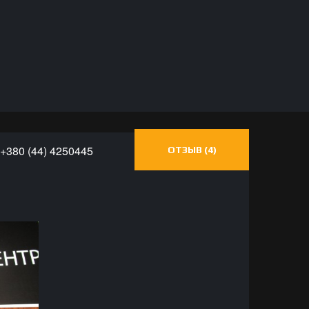
+380 (
44)
4250445
ОТЗЫВ (4)