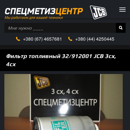
СПЕЦМЕТИЗ
ЦЕНТР
Tog
navi
Мы работаем для вашей техники
+380
(67)
4657681
+380 (
44)
4250445
Фильтр топливный 32/912001 JCB 3сх,
4сх