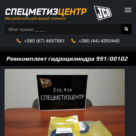
СПЕЦМЕТИЗ
ЦЕНТР
Tog
navi
Мы работаем для вашей техники
+380
(67)
4657681
+380 (
44)
4250445
Ремкомплект гидроцилиндра 991/00102