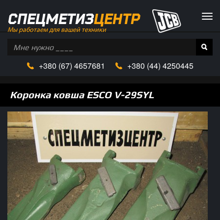
СПЕЦМЕТИЗ
ЦЕНТР
Tog
navi
Мы работаем для вашей техники
+380
(67)
4657681
+380 (
44)
4250445
Коронка ковша ESCO V-29SYL