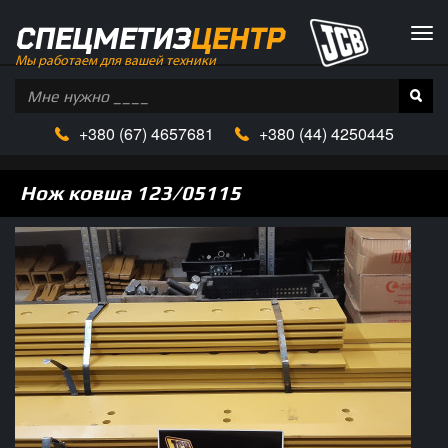
СПЕЦМЕТИЗ
ЦЕНТР
Tog
navi
Мы работаем для вашей техники
+380
(67)
4657681
+380 (
44)
4250445
Нож ковша 123/05115