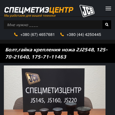
СПЕЦМЕТИЗ
ЦЕНТР
Tog
navi
Мы работаем для вашей техники
+380
(67)
4657681
+380 (
44)
4250445
Болт,гайка крепления ножа 2J2548, 125-
70-21640, 175-71-11463