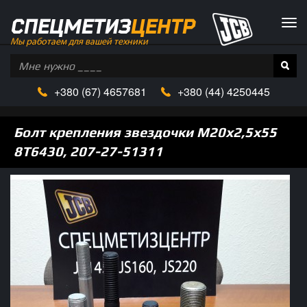
СПЕЦМЕТИЗ
ЦЕНТР
Tog
navi
Мы работаем для вашей техники
+380
(67)
4657681
+380 (
44)
4250445
Болт крепления звездочки М20х2,5х55
8Т6430, 207-27-51311